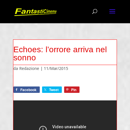
Echoes: l’orrore arriva nel
sonno
da
Redazione
|
11/Mar/2015
Facebook
Tweet
Pin