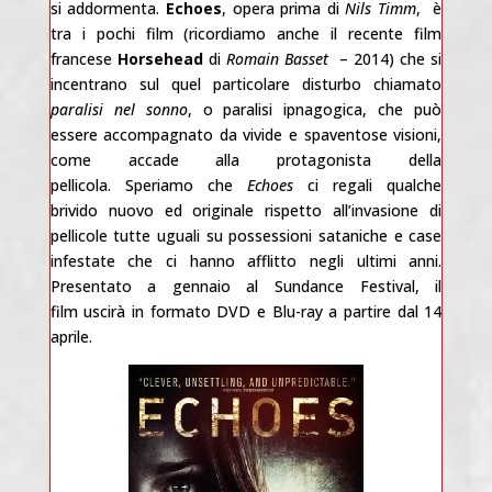
si addormenta.
Echoes
, opera prima di
Nils Timm
, è
tra i pochi film (ricordiamo anche il recente film
francese
Horsehead
di
Romain Basset
– 2014) che si
incentrano sul quel particolare disturbo chiamato
paralisi nel sonno
, o paralisi ipnagogica, che può
essere accompagnato da vivide e spaventose visioni,
come accade alla protagonista della
pellicola. Speriamo che
Echoes
ci regali qualche
brivido nuovo ed originale rispetto all’invasione di
pellicole tutte uguali su possessioni sataniche e case
infestate che ci hanno afflitto negli ultimi anni.
Presentato a gennaio al Sundance Festival, il
film uscirà in formato DVD e Blu-ray a partire dal 14
aprile.