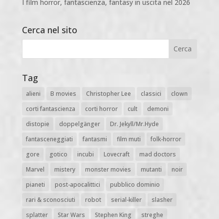
I film horror, fantascienza, fantasy in uscita nel 2026
Cerca nel sito
Tag
alieni
B movies
Christopher Lee
classici
clown
corti fantascienza
corti horror
cult
demoni
distopie
doppelgänger
Dr. Jekyll/Mr.Hyde
fantasceneggiati
fantasmi
film muti
folk-horror
gore
gotico
incubi
Lovecraft
mad doctors
Marvel
mistery
monster movies
mutanti
noir
pianeti
post-apocalittici
pubblico dominio
rari & sconosciuti
robot
serial-killer
slasher
splatter
Star Wars
Stephen King
streghe