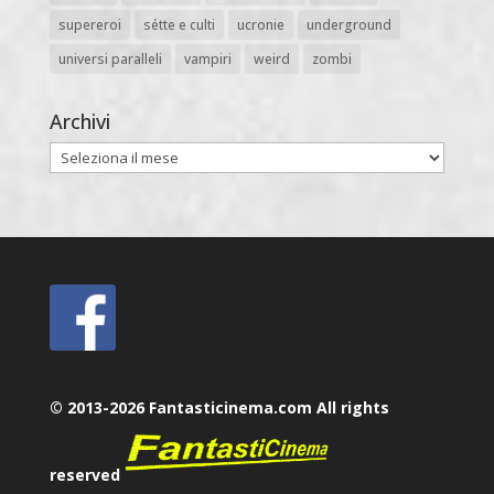
supereroi
sétte e culti
ucronie
underground
universi paralleli
vampiri
weird
zombi
Archivi
Archivi
© 2013-2026 Fantasticinema.com All rights
reserved