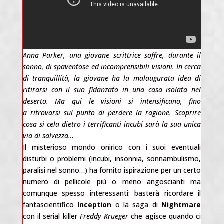
Anna Parker, una giovane scrittrice soffre, durante il
sonno, di spaventose ed incomprensibili visioni. In cerca
di tranquillità, la giovane ha la malaugurata idea di
ritirarsi
con il suo fidanzato
in una casa
isolata
nel
deserto. Ma qui le visioni
si intensificano
, fino
a
ritrovarsi
sul punto
di perdere la ragione
. S
coprire
cosa si cela dietro i terrificanti incubi sarà la sua unica
via di salvezza…
Il misterioso mondo onirico con i suoi eventuali
disturbi o problemi (incubi, insonnia, sonnambulismo,
paralisi nel sonno…) ha fornito ispirazione per un certo
numero di pellicole più o meno angoscianti ma
comunque spesso interessanti: basterà ricordare il
fantascientifico
Inception
o la saga di
Nightmare
con il serial killer
Freddy Krueger
che agisce quando ci