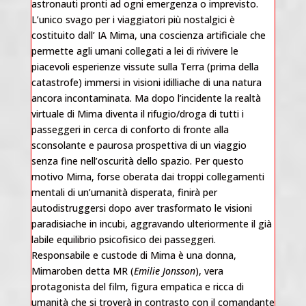
astronauti pronti ad ogni emergenza o imprevisto.
L’unico svago per i viaggiatori più nostalgici è
costituito dall’ IA Mima, una coscienza artificiale che
permette agli umani collegati a lei di rivivere le
piacevoli esperienze vissute sulla Terra (prima della
catastrofe) immersi in visioni idilliache di una natura
ancora incontaminata. Ma dopo l’incidente la realtà
virtuale di Mima diventa il rifugio/droga di tutti i
passeggeri in cerca di conforto di fronte alla
sconsolante e paurosa prospettiva di un viaggio
senza fine nell’oscurità dello spazio. Per questo
motivo Mima, forse oberata dai troppi collegamenti
mentali di un’umanità disperata, finirà per
autodistruggersi dopo aver trasformato le visioni
paradisiache in incubi, aggravando ulteriormente il già
labile equilibrio psicofisico dei passeggeri.
Responsabile e custode di Mima è una donna,
Mimaroben detta MR (
Emilie Jonsson
), vera
protagonista del film, figura empatica e ricca di
umanità che si troverà in contrasto con il comandante