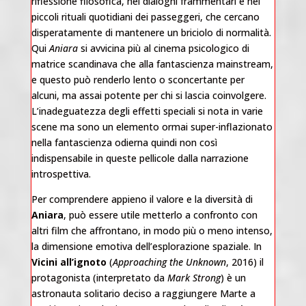
riflessione filosofica, nei dialoghi frammentari e nei
piccoli rituali quotidiani dei passeggeri, che cercano
disperatamente di mantenere un briciolo di normalità.
Qui
Aniara
si avvicina più al cinema psicologico di
matrice scandinava che alla fantascienza mainstream,
e questo può renderlo lento o sconcertante per
alcuni, ma assai potente per chi si lascia coinvolgere.
L’inadeguatezza degli effetti speciali si nota in varie
scene ma sono un elemento ormai super-inflazionato
nella fantascienza odierna quindi non così
indispensabile in queste pellicole dalla narrazione
introspettiva.
Per comprendere appieno il valore e la diversità di
Aniara
, può essere utile metterlo a confronto con
altri film che affrontano, in modo più o meno intenso,
la dimensione emotiva dell’esplorazione spaziale. In
Vicini all’ignoto
(
Approaching the Unknown
, 2016) il
protagonista (interpretato da
Mark Strong
) è un
astronauta solitario deciso a raggiungere Marte a