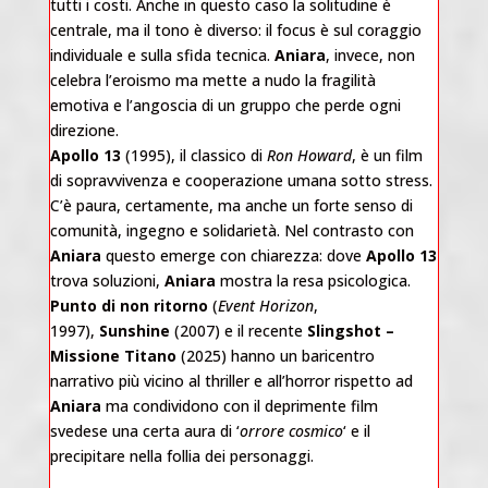
tutti i costi. Anche in questo caso la solitudine è
centrale, ma il tono è diverso: il focus è sul coraggio
individuale e sulla sfida tecnica.
Aniara
, invece, non
celebra l’eroismo ma mette a nudo la fragilità
emotiva e l’angoscia di un gruppo che perde ogni
direzione.
Apollo 13
(1995), il classico di
Ron Howard
, è un film
di sopravvivenza e cooperazione umana sotto stress.
C’è paura, certamente, ma anche un forte senso di
comunità, ingegno e solidarietà. Nel contrasto con
Aniara
questo emerge con chiarezza: dove
Apollo 13
trova soluzioni,
Aniara
mostra la resa psicologica.
Punto di non ritorno
(
Event Horizon
,
1997),
Sunshine
(2007) e il recente
Slingshot –
Missione Titano
(2025) hanno un baricentro
narrativo più vicino al thriller e all’horror rispetto ad
Aniara
ma condividono con il deprimente film
svedese una certa aura di ‘
orrore cosmico
‘ e il
precipitare nella follia dei personaggi.