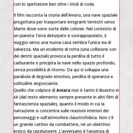
con lo spettatore ben oltre i titoli di coda.
Il film racconta la storia dell’
Aniara
, una nave spaziale
progettata per trasportare emigranti terrestri verso
Marte dove sono sorte delle colonie. Nel contesto di
un pianeta Terra deturpato e sovrappopolato, il
viaggio verso una nuova casa sembra l’unica via di
salvezza. Ma un incidente di rotta (una collisione con
dei detriti spaziali) provoca la perdita di tutto il
carburante e precipita la nave nello spazio profondo,
senza possibilità di ritorno. Da qui si sviluppa una
parabola di degrado emotivo, perdita di speranza e
solitudine angosciante.
Quello che colpisce di
Aniara
non è tanto il disastro in
sé (del resto elemento sempre presente in altri film di
fantascienza spaziale), quanto il modo in cui la
narrazione si concentra sulle reazioni interiori dei
personaggi e sull’atmosfera claustrofobica. Non c’è
un grande cattivo da combattere, né un obiettivo
eroico da raggiungere. L’avversario è l’assenza di