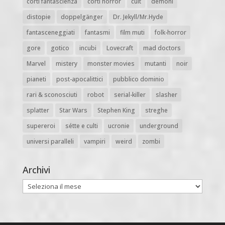
corti fantascienza
corti horror
cult
demoni
distopie
doppelgänger
Dr. Jekyll/Mr.Hyde
fantasceneggiati
fantasmi
film muti
folk-horror
gore
gotico
incubi
Lovecraft
mad doctors
Marvel
mistery
monster movies
mutanti
noir
pianeti
post-apocalittici
pubblico dominio
rari & sconosciuti
robot
serial-killer
slasher
splatter
Star Wars
Stephen King
streghe
supereroi
sétte e culti
ucronie
underground
universi paralleli
vampiri
weird
zombi
Archivi
Archivi