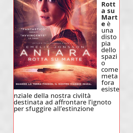
Rott
a su
Mart
e
è
una
disto
pia
dello
spazi
o
come
meta
fora
esiste
nziale della nostra civiltà
destinata ad affrontare l’ignoto
per sfuggire all’estinzione