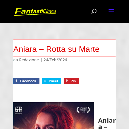
Aniara – Rotta su Marte
da
Redazione
|
24/Feb/2026
Facebook
Tweet
Pin
Aniar
a –