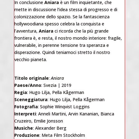
In conclusione
Aniara
è un film inquietante, che
mette in discussione l’idea stessa di progresso e di
colonizzazione dello spazio. Se la fantascienza
hollywoodiana spesso celebra la conquista e
l’avventura,
Aniara
ci ricorda che la più grande
frontiera è, e resta, il nostro mondo interiore: fragile,
vulnerabile, in perenne tensione tra speranza e
disperazione. Quindi teniamoci stretto il nostro
vecchio pianeta.
Titolo originale
:
Aniara
Paese/Anno
: Svezia | 2019
Regia
: Hugo Lilja, Pella Kågerman
Sceneggiatura
: Hugo Lilja, Pella Kågerman
Fotografia
: Sophie Winqvist Loggins
Interpreti
: Anneli Martini, Arvin Kananian, Bianca
Cruzeiro, Emilie Jonsson
Musiche
: Alexander Berg
Produzione
: Meta Film Stockholm