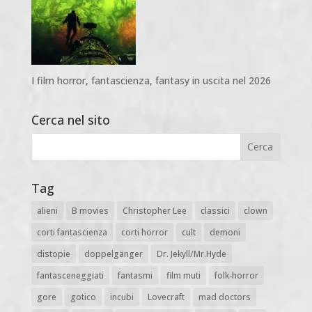
I film horror, fantascienza, fantasy in uscita nel 2026
Cerca nel sito
Tag
alieni
B movies
Christopher Lee
classici
clown
corti fantascienza
corti horror
cult
demoni
distopie
doppelgänger
Dr. Jekyll/Mr.Hyde
fantasceneggiati
fantasmi
film muti
folk-horror
gore
gotico
incubi
Lovecraft
mad doctors