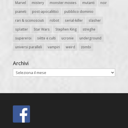
Marvel
mistery
monster movies
mutanti
noir
pianeti
post-apocalittici
pubblico dominio
rari & sconosciuti
robot
serial-killer
slasher
splatter
Star Wars
Stephen King
streghe
supereroi
sétte e culti
ucronie
underground
universi paralleli
vampiri
weird
zombi
Archivi
Archivi