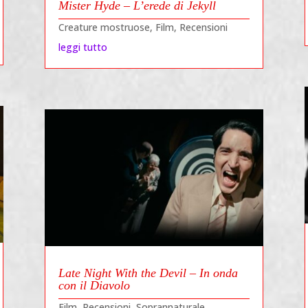
Mister Hyde – L’erede di Jekyll
Creature mostruose
,
Film
,
Recensioni
leggi tutto
Late Night With the Devil – In onda
con il Diavolo
Film
,
Recensioni
,
Soprannaturale