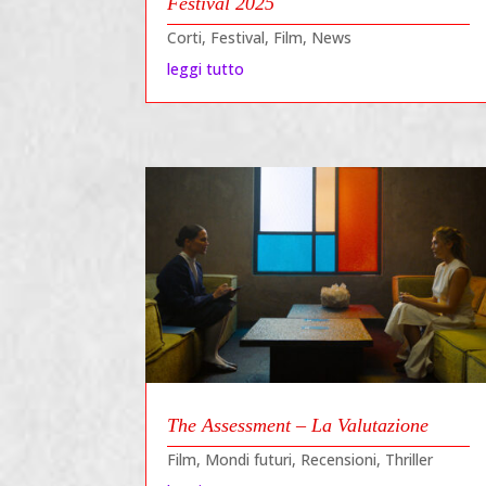
Festival 2025
Corti
,
Festival
,
Film
,
News
leggi tutto
The Assessment – La Valutazione
Film
,
Mondi futuri
,
Recensioni
,
Thriller