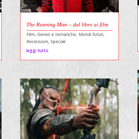
The Running Man – dal libro ai film
Film
,
Generi e tematiche
,
Mondi futuri
,
Recensioni
,
Speciali
leggi tutto