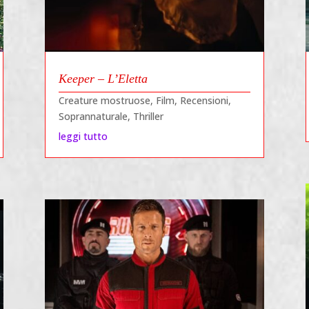
Keeper – L’Eletta
Creature mostruose
,
Film
,
Recensioni
,
Soprannaturale
,
Thriller
leggi tutto