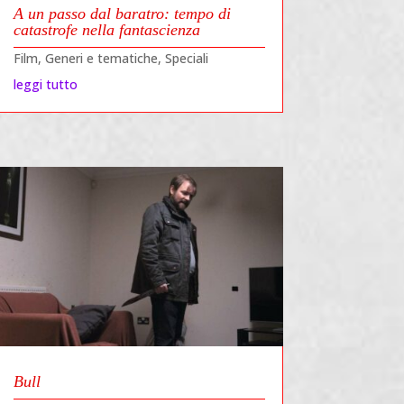
A un passo dal baratro: tempo di
catastrofe nella fantascienza
Film
,
Generi e tematiche
,
Speciali
leggi tutto
Bull