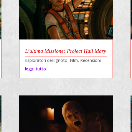
L’ultima Missione: Project Hail Mary
Esploratori dell'ignoto
,
Film
,
Recensioni
leggi tutto