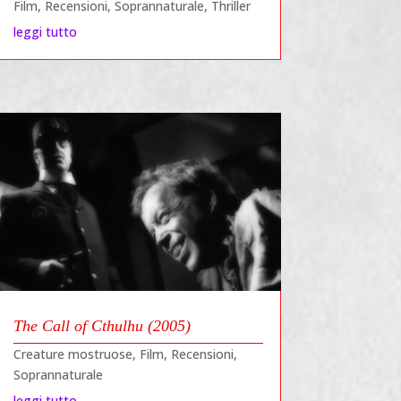
Film
,
Recensioni
,
Soprannaturale
,
Thriller
leggi tutto
The Call of Cthulhu (2005)
Creature mostruose
,
Film
,
Recensioni
,
Soprannaturale
leggi tutto