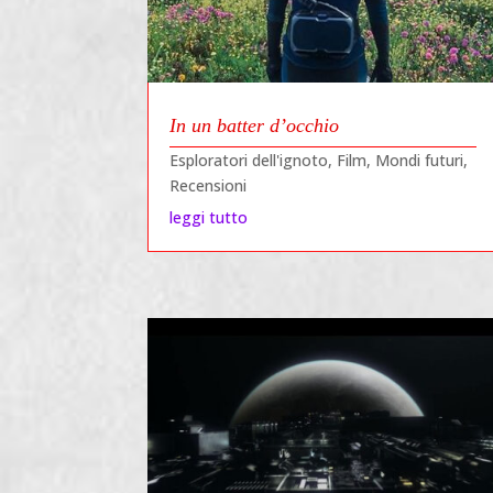
In un batter d’occhio
Esploratori dell'ignoto
,
Film
,
Mondi futuri
,
Recensioni
leggi tutto