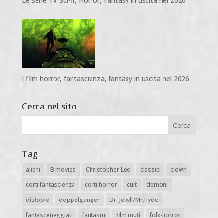
Le serie TV Sci-fi, Horror, Fantasy in uscita nel 2026
I film horror, fantascienza, fantasy in uscita nel 2026
Cerca nel sito
Tag
alieni
B movies
Christopher Lee
classici
clown
corti fantascienza
corti horror
cult
demoni
distopie
doppelgänger
Dr. Jekyll/Mr.Hyde
fantasceneggiati
fantasmi
film muti
folk-horror