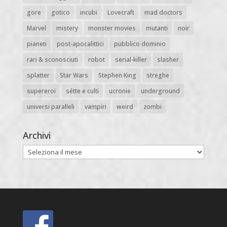
gore
gotico
incubi
Lovecraft
mad doctors
Marvel
mistery
monster movies
mutanti
noir
pianeti
post-apocalittici
pubblico dominio
rari & sconosciuti
robot
serial-killer
slasher
splatter
Star Wars
Stephen King
streghe
supereroi
sétte e culti
ucronie
underground
universi paralleli
vampiri
weird
zombi
Archivi
Archivi