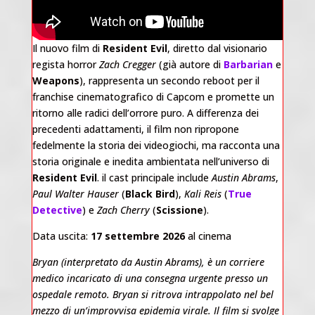
Il nuovo film di
Resident Evil
, diretto dal visionario
regista horror
Zach Cregger
(già autore di
Barbarian
e
Weapons
), rappresenta un secondo reboot per il
franchise cinematografico di Capcom e promette un
ritorno alle radici dell’orrore puro. A differenza dei
precedenti adattamenti, il film non ripropone
fedelmente la storia dei videogiochi, ma racconta una
storia originale e inedita ambientata nell’universo di
Resident Evil
. il cast principale include
Austin Abrams
,
Paul Walter Hauser
(
Black Bird
),
Kali Reis
(
True
Detective
) e
Zach Cherry
(
Scissione
).
Data uscita:
17 settembre 2026
al cinema
Bryan (interpretato da Austin Abrams), è un corriere
medico incaricato di una consegna urgente presso un
ospedale remoto. Bryan si ritrova intrappolato nel bel
mezzo di un’improvvisa epidemia virale. Il film si svolge