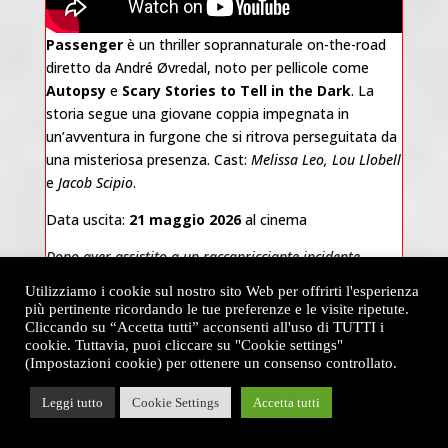
Passenger
è un thriller soprannaturale on-the-road
diretto da André Øvredal, noto per pellicole come
Autopsy
e
Scary Stories to Tell in the Dark
. La
storia segue una giovane coppia impegnata in
un’avventura in furgone che si ritrova perseguitata da
una misteriosa presenza. Cast:
Melissa Leo, Lou Llobell
e
Jacob Scipio
.
Data uscita:
21 maggio 2026
al cinema
Dopo aver assistito a un raccapricciante incidente
sull’autostrada, una giovane coppia riparte convinta di
Utilizziamo i cookie sul nostro sito Web per offrirti l'esperienza
essersi lasciata tutto alle spalle. Ma qualcosa è salito a
più pertinente ricordando le tue preferenze e le visite ripetute.
bordo con loro. Una presenza demoniaca, si annida
Cliccando su “Accetta tutti” acconsenti all'uso di TUTTI i
cookie. Tuttavia, puoi cliccare su "Cookie settings"
nell’ombra, silenziosa e inesorabile. Non si fermerà
(Impostazioni cookie) per ottenere un consenso controllato.
finché non li avrà presi entrambi, trasformando il loro
viaggio on the road in una discesa senza ritorno
Leggi tutto
Cookie Settings
Accetta tutti
nell’incubo.