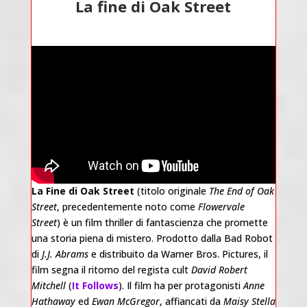
La fine di Oak Street
La Fine di Oak Street
(titolo originale
The End of Oak
Street
, precedentemente noto come
Flowervale
Street
) è un film thriller di fantascienza che promette
una storia piena di mistero. Prodotto dalla Bad Robot
di
J.J. Abrams
e distribuito da Warner Bros. Pictures, il
film segna il ritorno del regista cult
David Robert
Mitchell
(
It Follows
). Il film ha per protagonisti
Anne
Hathaway
ed
Ewan McGregor
, affiancati da
Maisy Stella