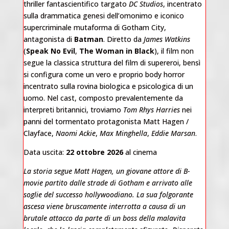
thriller fantascientifico targato
DC Studios
, incentrato
sulla drammatica genesi dell’omonimo e iconico
supercriminale mutaforma di Gotham City,
antagonista di
Batman
. Diretto da
James Watkins
(
Speak No Evil
,
The Woman in Black
), il film non
segue la classica struttura del film di supereroi, bensì
si configura come un vero e proprio body horror
incentrato sulla rovina biologica e psicologica di un
uomo. Nel cast, composto prevalentemente da
interpreti britannici, troviamo
Tom Rhys Harries
nei
panni del tormentato protagonista Matt Hagen /
Clayface,
Naomi Ackie
,
Max Minghella
,
Eddie Marsan
.
Data uscita:
22 ottobre 2026
al cinema
La storia segue Matt Hagen, un giovane attore di B-
movie partito dalle strade di Gotham e arrivato alle
soglie del successo hollywoodiano. La sua folgorante
ascesa viene bruscamente interrotta a causa di un
brutale attacco da parte di un boss della malavita