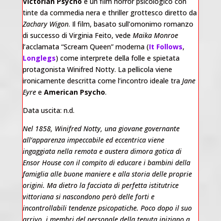
Victorian Psycho
è un film horror psicologico con
tinte da commedia nera e thriller grottesco diretto da
Zachary Wigon
. Il film, basato sull’omonimo romanzo
di successo di Virginia Feito, vede
Maika Monroe
l’acclamata “Scream Queen” moderna (
It Follows
,
Longlegs
) come interprete della folle e spietata
protagonista Winifred Notty. La pellicola viene
ironicamente descritta come l’incontro ideale tra
Jane
Eyre
e
American Psycho
.
Data uscita: n.d.
Nel 1858, Winifred Notty, una giovane governante
all’apparenza impeccabile ed eccentrica viene
ingaggiata nella remota e austera dimora gotica di
Ensor House con il compito di educare i bambini della
famiglia alle buone maniere e alla storia delle proprie
origini. Ma dietro la facciata di perfetta istitutrice
vittoriana si nascondono però delle forti e
incontrollabili tendenze psicopatiche. Poco dopo il suo
arrivo, i membri del personale della tenuta iniziano a