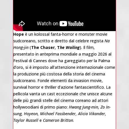
Hope
è un kolossal fanta-horror e monster movie
sudcoreano, scritto e diretto dal celebre regista
Na
Hong-jin
(
The Chaser
,
T
he Wailing
). Il film,
presentato in anteprima mondiale a maggio 2026 al
Festival di Cannes dove ha gareggiato per la Palma
d’oro, si è imposto all’attenzione internazionale come
la produzione più costosa della storia del cinema
sudcoreano. Fonde elementi da invasion movie,
survival horror e thriller d’azione fantascientifico. La
pellicola vanta un cast eccezionale che unisce alcune
delle più grandi stelle del cinema coreano ad attori
hollywoodiani di primo piano:
Hwang Jung-min, Zo In-
sung, Hoyeon, Michael Fassbender, Alicia Vikander,
Taylor Russell
e
Cameron Britton
.