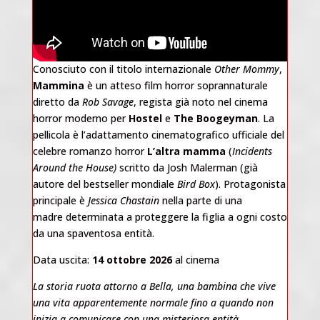
Conosciuto con il titolo internazionale
Other Mommy
,
Mammina
è un atteso film horror soprannaturale
diretto da
Rob Savage
, regista già noto nel cinema
horror moderno per
Hostel
e
The Boogeyman
. La
pellicola è l’adattamento cinematografico ufficiale del
celebre romanzo horror
L’altra mamma
(
Incidents
Around the House)
scritto da Josh Malerman (già
autore del bestseller mondiale
Bird Box
). Protagonista
principale è
Jessica Chastain
nella parte di una
madre determinata a proteggere la figlia a ogni costo
da una spaventosa entità.
Data uscita:
14 ottobre 2026
al cinema
La storia ruota attorno a Bella, una bambina che vive
una vita apparentemente normale fino a quando non
inizia a comunicare con una misteriosa entità