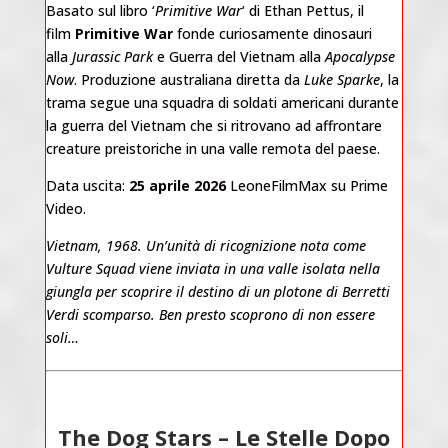
Basato sul libro ‘
Primitive War
‘ di Ethan Pettus, il
film
Primitive War
fonde curiosamente dinosauri
alla
Jurassic Park
e Guerra del Vietnam alla
Apocalypse
Now
. Produzione australiana diretta da
Luke Sparke
, la
trama segue una squadra di soldati americani durante
la guerra del Vietnam che si ritrovano ad affrontare
creature preistoriche in una valle remota del paese.
Data uscita:
25 aprile 2026
LeoneFilmMax
su Prime
Video.
Vietnam, 1968. Un’unità di ricognizione nota come
Vulture Squad viene inviata in una valle isolata nella
giungla per scoprire il destino di un plotone di Berretti
Verdi scomparso. Ben presto scoprono di non essere
soli…
The Dog Stars – Le Stelle Dopo