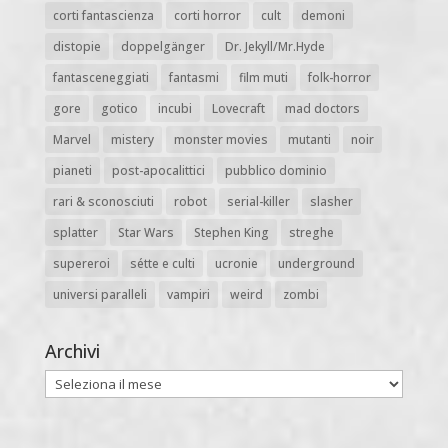
corti fantascienza
corti horror
cult
demoni
distopie
doppelgänger
Dr. Jekyll/Mr.Hyde
fantasceneggiati
fantasmi
film muti
folk-horror
gore
gotico
incubi
Lovecraft
mad doctors
Marvel
mistery
monster movies
mutanti
noir
pianeti
post-apocalittici
pubblico dominio
rari & sconosciuti
robot
serial-killer
slasher
splatter
Star Wars
Stephen King
streghe
supereroi
sétte e culti
ucronie
underground
universi paralleli
vampiri
weird
zombi
Archivi
Archivi