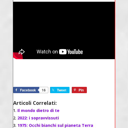
Facebook
16
Tweet
Pin
Articoli Correlati:
Il mondo dietro di te
2022: i sopravvissuti
1975: Occhi bianchi sul pianeta Terra