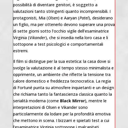
possibilità di diventare genitori, è soggetto a
valutazioni tanto stringenti quanto incomprensibili. I
protagonisti, Mia (
Olsen
) e Aaryan (
Patel
), desiderano
un figlio, ma per ottenerlo devono superare una prova
di sette giorni sotto l’occhio vigile dell’esaminatrice
Virginia (
Vikander
), che si insedia nella loro casa e li
sottopone a test psicologici e comportamentali
estremi.
Il film si distingue per la sua estetica: la casa dove si
svolge la valutazione è al tempo stesso minimalista e
opprimente, un ambiente che riflette la tensione tra
calore domestico e freddezza tecnocratica. La regia
di Fortuné punta su atmosfere inquietanti e un design
che richiama tanto la fantascienza classica quanto la
serialità moderna (come
Black Mirror
), mentre le
interpretazioni di Olsen e Vikander sono
particolarmente da lodare per la profondità emotiva
che mettono in scena. I bizzarri e spietati test a cui
l’esaminatrice Virginia sottopone i malcapitati