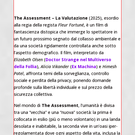
The Assessment – La Valutazione
(2025), esordio
alla regia della regista
Fleur Fortuné
, è un film di
fantascienza distopica che immerge lo spettatore in
un futuro prossimo segnato dal collasso ambientale e
da una società rigidamente controllata anche sotto
l’aspetto demografico. Il film, interpretato da
Elizabeth Olsen
(
Doctor Strange nel Multiverso
della Follia
),
Alicia Vikander
(
Ex Machina
) e
Himesh
Patel
, affronta temi della sorveglianza, controllo
sociale e perdita della privacy, ponendo domande
profonde sulla libertà individuale e sul prezzo della
sicurezza collettiva.
Nel mondo di
The Assessment
, l’umanità è divisa
tra una “vecchia” e una “nuova” società: la prima è
collocata in esilio (più o meno volontario) in una landa
desolata e inabitabile, la seconda vive in un’oasi iper-
regolamentata dove ogni aspetto della vita, inclusa la