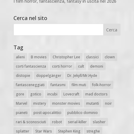
I film horror, fantascienza, fantasy in uscita nel 2026
Cerca nel sito
Tag
alieni
B movies
Christopher Lee
classici
clown
corti fantascienza
corti horror
cult
demoni
distopie
doppelgänger
Dr. Jekyll/Mr.Hyde
fantasceneggiati
fantasmi
film muti
folk-horror
gore
gotico
incubi
Lovecraft
mad doctors
Marvel
mistery
monster movies
mutanti
noir
pianeti
post-apocalittici
pubblico dominio
rari & sconosciuti
robot
serial-killer
slasher
splatter
Star Wars
Stephen King
streghe