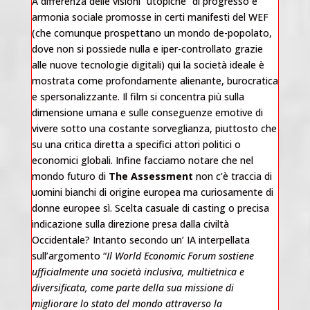
A differenza delle visioni “utopiche” di progresso e
armonia sociale promosse in certi manifesti del WEF
(che comunque prospettano un mondo de-popolato,
dove non si possiede nulla e iper-controllato grazie
alle nuove tecnologie digitali) qui la società ideale è
mostrata come profondamente alienante, burocratica
e spersonalizzante. Il film si concentra più sulla
dimensione umana e sulle conseguenze emotive di
vivere sotto una costante sorveglianza, piuttosto che
su una critica diretta a specifici attori politici o
economici globali. Infine facciamo notare che nel
mondo futuro di
The Assessment
non c’è traccia di
uomini bianchi di origine europea ma curiosamente di
donne europee sì. Scelta casuale di casting o precisa
indicazione sulla direzione presa dalla civiltà
Occidentale? Intanto secondo un’ IA interpellata
sull’argomento “
Il World Economic Forum sostiene
ufficialmente una società inclusiva, multietnica e
diversificata, come parte della sua missione di
migliorare lo stato del mondo attraverso la