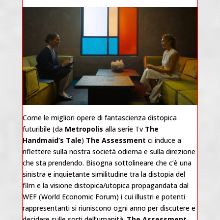
Come le migliori opere di fantascienza distopica
futuribile (da
Metropolis
alla serie Tv
The
Handmaid’s Tale
)
The Assessment
ci induce a
riflettere sulla nostra società odierna e sulla direzione
che sta prendendo. Bisogna sottolineare che c’è una
sinistra e inquietante similitudine tra la distopia del
film e la visione distopica/utopica propagandata dal
WEF (World Economic Forum) i cui illustri e potenti
rappresentanti si riuniscono ogni anno per discutere e
decidere sulle sorti dell’umanità.
The Assessment