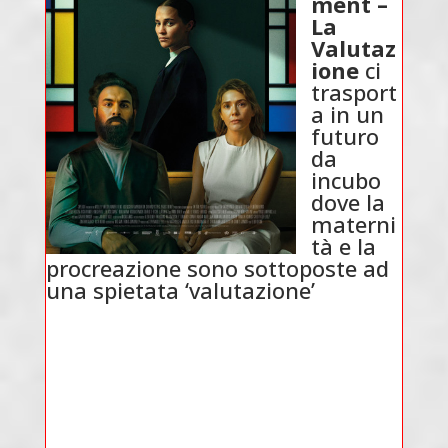
ment –
La
Valutaz
ione
ci
trasport
a in un
futuro
da
incubo
dove la
materni
tà e la
procreazione sono sottoposte ad
una spietata ‘valutazione’