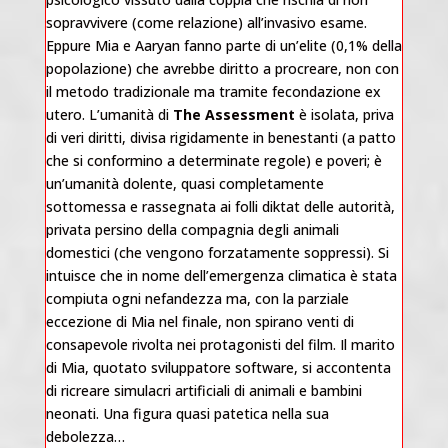
sopravvivere (come relazione) all’invasivo esame.
Eppure Mia e Aaryan fanno parte di un’elite (0,1% della
popolazione) che avrebbe diritto a procreare, non con
il metodo tradizionale ma tramite fecondazione ex
utero. L’umanità di
The Assessment
è isolata, priva
di veri diritti, divisa rigidamente in benestanti (a patto
che si conformino a determinate regole) e poveri; è
un’umanità dolente, quasi completamente
sottomessa e rassegnata ai folli diktat delle autorità,
privata persino della compagnia degli animali
domestici (che vengono forzatamente soppressi). Si
intuisce che in nome dell’emergenza climatica è stata
compiuta ogni nefandezza ma, con la parziale
eccezione di Mia nel finale, non spirano venti di
consapevole rivolta nei protagonisti del film. Il marito
di Mia, quotato sviluppatore software, si accontenta
di ricreare simulacri artificiali di animali e bambini
neonati. Una figura quasi patetica nella sua
debolezza…