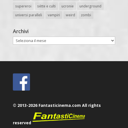
supereroi
sétte e culti
ucronie
underground
universi paralleli
vampiri
weird
zombi
Archivi
Archivi
© 2013-2026 Fantasticinema.com All rights
reserved