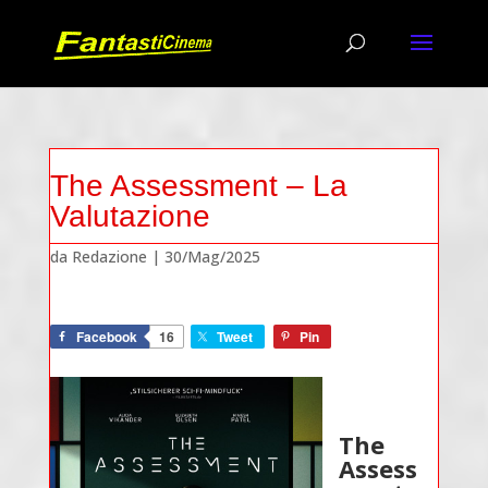
The Assessment – La
Valutazione
da
Redazione
|
30/Mag/2025
Facebook
16
Tweet
Pin
The
Assess