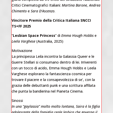
Critici Cinematografici Italiani:
Martina Barone, Andrea
Chimento
e
Sara D’Ascenzo
.
Vincitore Premio della Critica Italiana SNCCI
TS+FF 2025
“
Lesbian Space Princess
” di
Emma Hough Hobbs
e
Leela Varghese
(Australia, 2025)
Motivazione
La principessa Leila incontra la Galassia Queer e le
Guerre Stellari si consumano dentro di lei. Irriverenti
con un tocco di acido, Emma Hough Hobbs e Leela
Varghese esplorano la fantascienza cosmica per
trovare il piacere e la consapevolezza di se’, con la
grazia delle debuttanti punk e una scrittura affilata
che punta la bandierina nel Pianeta Cinema.
Sinossi
In una “gaylassia” molto molto lontana, Saira è la figlia
adolescente della famiglia reale lesbica che governa il