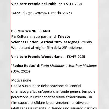
Vincitore Premio del Pubblico TS+FF 2025
“
Arco
” di
Ugo Bienvenu
(Francia, 2025)
PREMIO WONDERLAND
Rai Cultura, media partner di
Trieste
Science+Fiction Festival 2025
, assegna il Premio
Wonderland al miglior film della 25° edizione.
Vincitore Premio Wonderland – TS+FF 2025
“
Redux Redux
” di
Kevin McManus
e
Matthew McManus
(USA, 2025)
Motivazione
Con la sua audace rielaborazione dei confini
cinematografici, un’opera che fonde generi, tempo e
percezione in un’esperienza visiva straordinaria. Un
film capace di sfidare le convenzioni narrative con
intelligenza e umanità, offrendo uno sguardo psichico