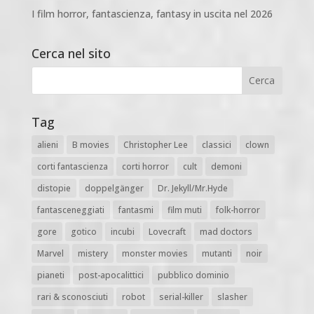
I film horror, fantascienza, fantasy in uscita nel 2026
Cerca nel sito
Tag
alieni
B movies
Christopher Lee
classici
clown
corti fantascienza
corti horror
cult
demoni
distopie
doppelgänger
Dr. Jekyll/Mr.Hyde
fantasceneggiati
fantasmi
film muti
folk-horror
gore
gotico
incubi
Lovecraft
mad doctors
Marvel
mistery
monster movies
mutanti
noir
pianeti
post-apocalittici
pubblico dominio
rari & sconosciuti
robot
serial-killer
slasher