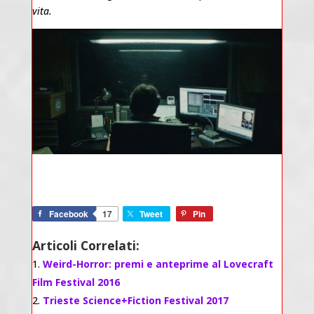
vita.
Facebook
17
Tweet
Pin
Articoli Correlati:
Weird-Horror: premi e anteprime al Lovecraft
Film Festival 2016
Trieste Science+Fiction Festival 2017