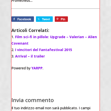
Prometheus…
Facebook
Tweet
Pin
Articoli Correlati:
Film sci-fi in pillole: Upgrade – Valerian – Alien
Covenant
I vincitori del Fantafestival 2015
Arrival – il trailer
Powered by
YARPP
.
Invia commento
Il tuo indirizzo email non sarà pubblicato.
I campi