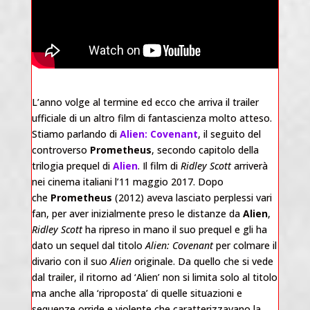
L’anno volge al termine ed ecco che arriva il trailer
ufficiale di un altro film di fantascienza molto atteso.
Stiamo parlando di
Alien: Covenant
, il seguito del
controverso
Prometheus
,
secondo capitolo della
trilogia prequel di
Alien
. Il film di
Ridley Scott
arriverà
nei cinema italiani l’11 maggio 2017. Dopo
che
Prometheus
(2012) aveva lasciato perplessi vari
fan, per aver inizialmente preso le distanze da
Alien
,
Ridley Scott
ha ripreso in mano il suo prequel e gli ha
dato un sequel dal titolo
Alien: Covenant
per colmare il
divario con il suo
Alien
originale. Da quello che si vede
dal trailer, il ritorno ad ‘Alien’ non si limita solo al titolo
ma anche alla ‘riproposta’ di quelle situazioni e
sequenze orride e violente che caratterizzavano la