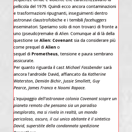
pellicola del 1979. Quindi ecco ancora contaminazioni
e trasformazioni ripugnanti, inseguimenti dentro
astronavi claustrofobiche e i temibili
facehuggers
inseminatori. Speriamo solo di non trovarci di fronte a
uno (pseudo)remake di
Alien
. Comunque al di là della
questione se
Alien: Covenant
sia da considerare più
come prequel di
Alien
o
sequel
di
Prometheus
,
tensione e paura sembrano
assicurate.
Per quanto riguarda il cast
Michael Fassbender
sarà
ancora l’androide David, affiancato da
Katherine
Waterston
,
Demián Bichir
,
Jussie Smollett
,
Guy
Pearce
,
James Franco
e
Noomi Rapace
.
L’equipaggio dell’astronave colonia Covenant scopre un
pianeta remoto che pensano sia un paradiso
inesplorato, ma si rivela in realtà, un mondo
pericoloso, oscuro, il cui unico abitante è il sintetico
David, superstite della condannata spedizione