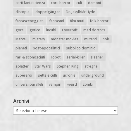
corti fantascienza
corti horror
cult
demoni
distopie
doppelgänger
Dr. Jekyll/Mr.Hyde
fantasceneggiati
fantasmi
film muti
folk-horror
gore
gotico
incubi
Lovecraft
mad doctors
Marvel
mistery
monster movies
mutanti
noir
pianeti
post-apocalittici
pubblico dominio
rari & sconosciuti
robot
serial-killer
slasher
splatter
Star Wars
Stephen King
streghe
supereroi
sétte e culti
ucronie
underground
universi paralleli
vampiri
weird
zombi
Archivi
Archivi