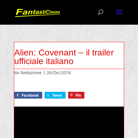
Alien: Covenant – il trailer
ufficiale italiano
da
Redazione
|
26/Dic/2016
Facebook
Tweet
Pin