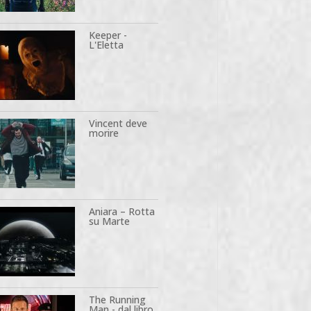
Keeper -
L'Eletta
Vincent deve
morire
Aniara – Rotta
su Marte
The Running
Man - dal libro