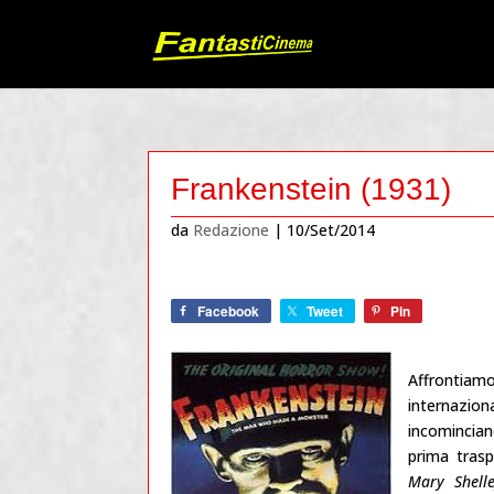
Frankenstein (1931)
da
Redazione
|
10/Set/2014
Facebook
Tweet
Pin
Affrontiam
internazio
incomincian
prima trasp
Mary Shell