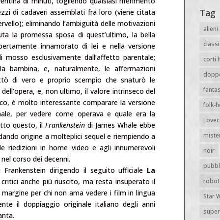
ntina di minuti, togliendo qualsiasi riferimento
Tag
zzi di cadaveri assemblati fra loro (viene citata
rvello); eliminando l’ambiguità delle motivazioni
alieni
iuta la promessa sposa di quest’ultimo, la bella
classi
pertamente innamorato di lei e nella versione
di mosso esclusivamente dall’affetto parentale;
corti 
lla bambina, e, naturalmente, le affermazioni
dopp
attò di vero e proprio scempio che snaturò le
fanta
 dell’opera, e, non ultimo, il valore intrinseco del
gico, è molto interessante comparare la versione
folk-
ginale, per vedere come operava e quale era la
Lovec
utto questo, il
Frankenstein
di James Whale ebbe
miste
dando origine a molteplici sequel e riempiendo a
lle riedizioni in home video e agli innumerevoli
noir
 nel corso dei decenni.
pubbl
Frankenstein dirigendo il seguito ufficiale
La
 critici anche più riuscito, ma resta insuperato il
robot
a margine per chi non ama vedere i film in lingua
Star 
ente il doppiaggio originale italiano degli anni
super
anta.