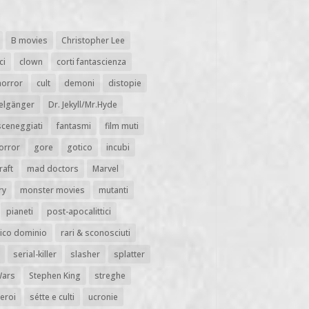
B movies
Christopher Lee
ci
clown
corti fantascienza
horror
cult
demoni
distopie
elgänger
Dr. Jekyll/Mr.Hyde
sceneggiati
fantasmi
film muti
horror
gore
gotico
incubi
raft
mad doctors
Marvel
ry
monster movies
mutanti
pianeti
post-apocalittici
ico dominio
rari & sconosciuti
serial-killer
slasher
splatter
Wars
Stephen King
streghe
eroi
sétte e culti
ucronie