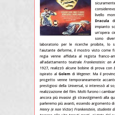
sicuramen
considerevo
livello mo
Dracula
impianto sc
un’opera c
sono divent
laboratorio per le ricerche proibite, lo 
l’aiutante deforme, il mostro visto come fi
regia venne affidata al regista franco-
all’adattamento teatrale
Frankenstein: an 
1927, realizzò alcune bobine di prova con
ispirato al
Golem
di
Wegener
. Ma il provin
progetto venne temporaneamente accant
prestigiosi della Universal, si interessò al 
realizzazione del film. Molti furono i cambi
ancora più invasivi gli stravolgimenti alla 
parleremo più avanti, essendo argomento di 
Henry (e non Victor) Frankenstein, studente d