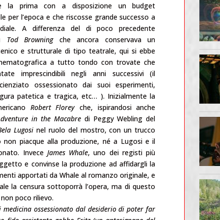
te la prima con a disposizione un budget
le per l’epoca e che riscosse grande successo a
ndiale. A differenza del di poco precedente
di
Tod Browning
che ancora conservava un
enico e strutturale di tipo teatrale, qui si ebbe
inematografica a tutto tondo con trovate che
ate imprescindibili negli anni successivi (il
scienziato ossessionato dai suoi esperimenti,
gura patetica e tragica, etc… ). Inizialmente la
americano
Robert Florey
che, ispirandosi anche
Adventure in the Macabre
di Peggy Webling del
Bela Lugosi
nel ruolo del mostro, con un trucco
o non piacque alla produzione, né a Lugosi e il
onato. Invece
James Whale
, uno dei registi più
soggetto e convinse la produzione ad affidargli la
amenti apportati da Whale al romanzo originale, e
quale la censura sottoporrà l’opera, ma di questo
non poco rilievo.
i medicina ossessionato dal desiderio di poter far