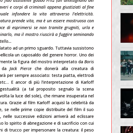
uo fido assistente gobbo Fritz (un antesignano del
eri e corpi di criminali appena giustiziati al fine
ale infondere la vita attraverso l’elettricità.
eatura prende vita, ma è un essere mostruoso con
ace di esprimersi se non tramite grugniti, urla e
minarlo, ma il mostro riuscirà a fuggire seminando
stello…
 datato ad un primo sguardo. Tuttavia sussistono
pellicola un caposaldo del genere horror. Uno dei
uramente la figura del mostro interpretato da
Boris
to da
Jack Pierce
che donerà alla creatura di
 sarà per sempre associato: testa piatta, elettrodi
etc… E ancor di più l’interpretazione di Karloff
gestualità (a tal proposito segnalo la scena
olta la luce del sole), che rimane insuperata nel
ura. Grazie al film Karloff acquisì la celebrità da
 se nelle prime copie distribuite del film il suo
elle successive edizioni arriverà ad eclissare
oso lo spirito di abnegazione e di sacrificio con cui
i di trucco per impersonare la creatura: il peso