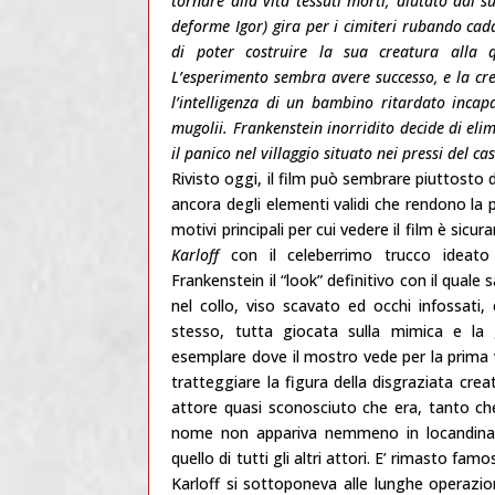
tornare alla vita tessuti morti, aiutato dal s
deforme Igor) gira per i cimiteri rubando cadav
di poter costruire la sua creatura alla qu
L’esperimento sembra avere successo, e la cr
l’intelligenza di un bambino ritardato incap
mugolii. Frankenstein inorridito decide di eli
il panico nel villaggio situato nei pressi del ca
Rivisto oggi, il film può sembrare piuttosto
ancora degli elementi validi che rendono la 
motivi principali per cui vedere il film è sic
Karloff
con il celeberrimo trucco idea
Frankenstein il “look” definitivo con il quale
nel collo, viso scavato ed occhi infossati, 
stesso, tutta giocata sulla mimica e la 
esemplare dove il mostro vede per la prima v
tratteggiare la figura della disgraziata creat
attore quasi sconosciuto che era, tanto che,
nome non appariva nemmeno in locandina, n
quello di tutti gli altri attori. E’ rimasto fam
Karloff si sottoponeva alle lunghe operazion