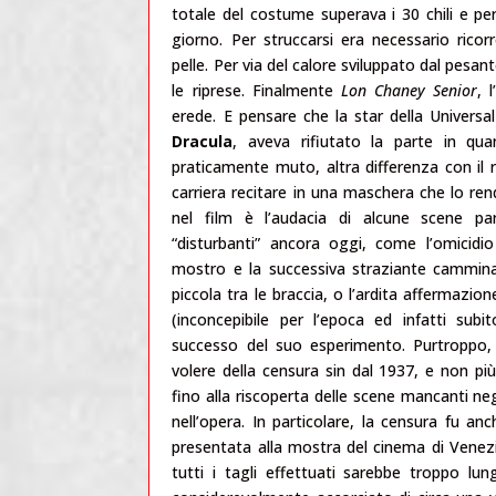
totale del costume superava i 30 chili e pe
giorno. Per struccarsi era necessario ricorr
pelle. Per via del calore sviluppato dal pesan
le riprese. Finalmente
Lon Chaney Senior
, 
erede. E pensare che la star della Universa
Dracula
, aveva rifiutato la parte in qua
praticamente muto, altra differenza con il
carriera recitare in una maschera che lo ren
nel film è l’audacia di alcune scene pa
“disturbanti” ancora oggi, come l’omicidio
mostro e la successiva straziante camminat
piccola tra le braccia, o l’ardita affermazion
(inconcepibile per l’epoca ed infatti sub
successo del suo esperimento. Purtroppo, t
volere della censura sin dal 1937, e non più v
fino alla riscoperta delle scene mancanti neg
nell’opera. In particolare, la censura fu anc
presentata alla mostra del cinema di Venezia
tutti i tagli effettuati sarebbe troppo lu