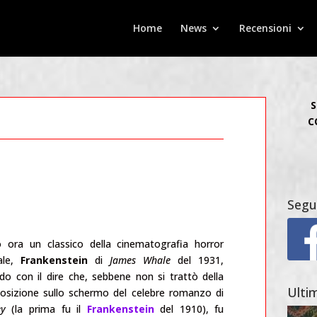
Home
News
Recensioni
S
C
Segu
o ora un classico della cinematografia horror
nale,
Frankenstein
di
James Whale
del 1931,
do con il dire che, sebbene non si trattò della
Ultim
osizione sullo schermo del celebre romanzo di
ey
(la prima fu il
Frankenstein
del 1910), fu