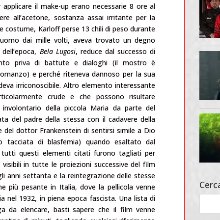
r applicare il make-up erano necessarie 8 ore al
ere all’acetone, sostanza assai irritante per la
te costume, Karloff perse 13 chili di peso durante
l’uomo dai mille volti, aveva trovato un degno
l dell’epoca,
Bela Lugosi
, reduce dal successo di
nto priva di battute e dialoghi (il mostro è
 romanzo) e perché riteneva dannoso per la sua
deva irriconoscibile. Altro elemento interessante
rticolarmente crude e che possono risultare
 involontario della piccola Maria da parte del
a del padre della stessa con il cadavere della
e del dottor Frankenstein di sentirsi simile a Dio
ito tacciata di blasfemia) quando esaltato dal
utti questi elementi citati furono tagliati per
isibili in tutte le proiezioni successive del film
li anni settanta e la reintegrazione delle stesse
Cerca
he più pesante in Italia, dove la pellicola venne
 nel 1932, in piena epoca fascista. Una lista di
nga da elencare, basti sapere che il film venne