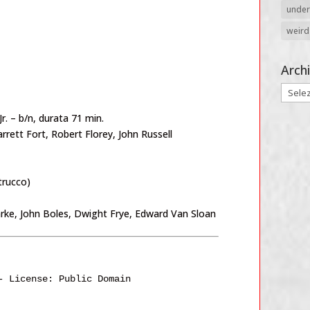
unde
weird
Archi
Archivi
r. – b/n, durata 71 min.
rrett Fort, Robert Florey, John Russell
(trucco)
Clarke, John Boles, Dwight Frye, Edward Van Sloan
- 
License: Public Domain