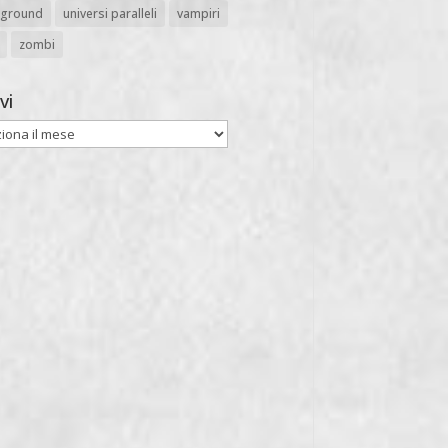
rground
universi paralleli
vampiri
zombi
vi