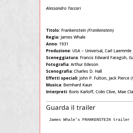
Alessandro Taccari
Titolo
:
Frankenstein
(
Frankenstein
)
Regia
:
James Whale
Anno
: 1931
Produzione
: USA – Universal, Carl Laemmle J
Sceneggiatura
: Francis Edward Faragoh, Ga
Fotografia
: Arthur Edeson
Scenografia
: Charles D. Hall
Effetti speciali
: John P. Fulton, Jack Pierce 
Musica
: Bernhard Kaun
Interpreti
: Boris Karloff, Colin Clive, Mae 
Guarda il trailer
James Whale's FRANKENSTEIN trailer 