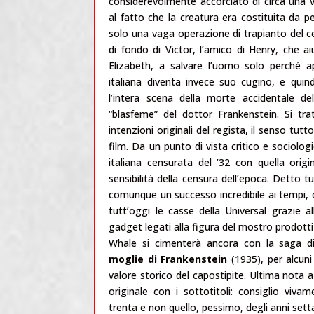
considerevolmente accorciato di circa una ve
al fatto che la creatura era costituita da pe
solo una vaga operazione di trapianto del ce
di fondo di Victor, l’amico di Henry, che a
Elizabeth, a salvare l’uomo solo perché a
italiana diventa invece suo cugino, e quin
l’intera scena della morte accidentale de
“blasfeme” del dottor Frankenstein. Si tr
intenzioni originali del regista, il senso tutto
film. Da un punto di vista critico e sociolo
italiana censurata del ’32 con quella ori
sensibilità della censura dell’epoca. Detto t
comunque un successo incredibile ai tempi, 
tutt’oggi le casse della Universal grazie a
gadget legati alla figura del mostro prodotti
Whale si cimenterà ancora con la saga di 
moglie di Frankenstein
(1935), per alcuni
valore storico del capostipite. Ultima nota 
originale con i sottotitoli: consiglio vivam
trenta e non quello, pessimo, degli anni sett