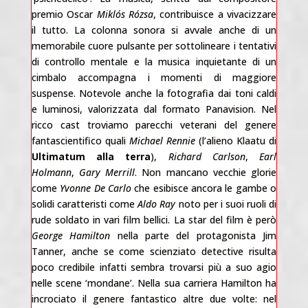
premio Oscar
Miklós Rózsa
, contribuisce a vivacizzare
il tutto. La colonna sonora si avvale anche di un
memorabile cuore pulsante per sottolineare i tentativi
di controllo mentale e la musica inquietante di un
cimbalo accompagna i momenti di maggiore
suspense. Notevole anche la fotografia dai toni caldi
e luminosi, valorizzata dal formato Panavision. Nel
ricco cast troviamo parecchi veterani del genere
fantascientifico quali
Michael Rennie
(l’alieno Klaatu di
Ultimatum alla terra
),
Richard Carlson
,
Earl
Holmann
,
Gary Merrill
. Non mancano vecchie glorie
come
Yvonne De Carlo
che esibisce ancora le gambe o
solidi caratteristi come
Aldo Ray
noto per i suoi ruoli di
rude soldato in vari film bellici. La star del film è però
George Hamilton
nella parte del protagonista Jim
Tanner, anche se come scienziato detective risulta
poco credibile infatti sembra trovarsi più a suo agio
nelle scene ‘mondane’. Nella sua carriera Hamilton ha
incrociato il genere fantastico altre due volte: nel