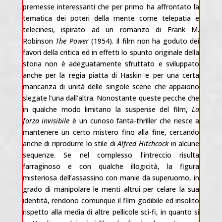
premesse interessanti che per primo ha affrontato la
tematica dei poteri della mente come telepatia e
telecinesi, ispirato ad un romanzo di Frank M.
Robinson
The Power
(1954). Il film non ha goduto dei
favori della critica ed in effetti lo spunto originale della
storia non è adeguatamente sfruttato e sviluppato
anche per la regia piatta di Haskin e per una certa
mancanza di unità delle singole scene che appaiono
slegate l’una dall’altra. Nonostante queste pecche che
in qualche modo limitano la suspense del film,
La
forza invisibile
è un curioso fanta-thriller che riesce a
mantenere un certo mistero fino alla fine, cercando
anche di riprodurre lo stile di
Alfred Hitchcock
in alcune
sequenze. Se nel complesso l’intreccio risulta
farraginoso e con qualche illogicità, la figura
misteriosa dell’assassino con manie da superuomo, in
grado di manipolare le menti altrui per celare la sua
identità, rendono comunque il film godibile ed insolito
rispetto alla media di altre pellicole sci-fi, in quanto si