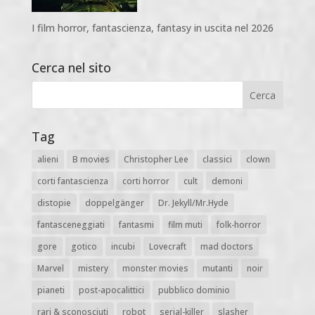
I film horror, fantascienza, fantasy in uscita nel 2026
Cerca nel sito
Tag
alieni
B movies
Christopher Lee
classici
clown
corti fantascienza
corti horror
cult
demoni
distopie
doppelgänger
Dr. Jekyll/Mr.Hyde
fantasceneggiati
fantasmi
film muti
folk-horror
gore
gotico
incubi
Lovecraft
mad doctors
Marvel
mistery
monster movies
mutanti
noir
pianeti
post-apocalittici
pubblico dominio
rari & sconosciuti
robot
serial-killer
slasher