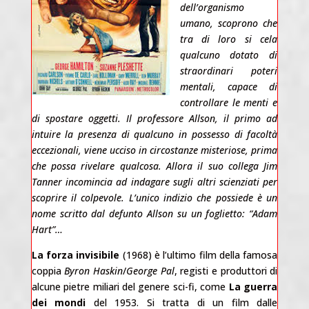
dell’organismo
umano, scoprono che
tra di loro si cela
qualcuno dotato di
straordinari poteri
mentali, capace di
controllare le menti e
di spostare oggetti. Il professore Allson, il primo ad
intuire la presenza di qualcuno in possesso di facoltà
eccezionali, viene ucciso in circostanze misteriose, prima
che possa rivelare qualcosa. Allora il suo collega Jim
Tanner incomincia ad indagare sugli altri scienziati per
scoprire il colpevole. L’unico indizio che possiede è un
nome scritto dal defunto Allson su un foglietto: “Adam
Hart”…
La forza invisibile
(1968) è l’ultimo film della famosa
coppia
Byron Haskin
/
George Pal
, registi e produttori di
alcune pietre miliari del genere sci-fi, come
La guerra
dei mondi
del 1953. Si tratta di un film dalle