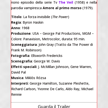
nono episodio della serie Tv
The Veil
(1958) e nella
parodia vampiresca
Amore al primo morso
(1979).
Titolo
: La forza invisibile (
The Power
)
Regia
: Byron Haskin
Anno
: 1968
Produzione
: USA – George Pal Productions, MGM –
Colore: Panavision, Metrocolor, durata: 95 min.
Sceneggiatura
: John Gray (Tratto da
The Power
di
Frank M. Robinson)
Fotografia
: Ellsworth Fredericks
Scenografia
: George W. Davis
Effetti speciali
: J. McMillan Johnson, Gene Warren,
David Pal
Musica
: Miklós Rózsa
Interpreti
: George Hamilton, Suzanne Pleshette,
Richard Carlson, Yvonne De Carlo, Aldo Ray, Michael
Rennie
Guarda il Trailer