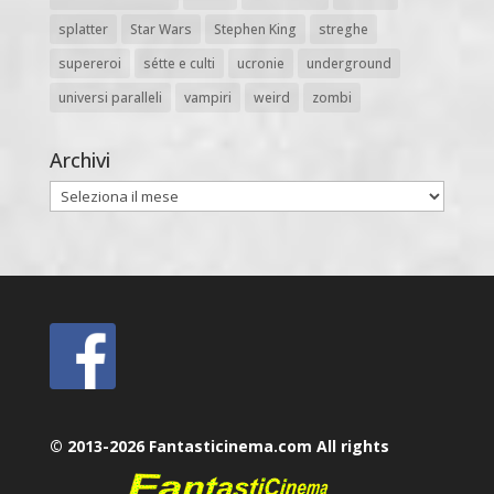
splatter
Star Wars
Stephen King
streghe
supereroi
sétte e culti
ucronie
underground
universi paralleli
vampiri
weird
zombi
Archivi
Archivi
© 2013-2026 Fantasticinema.com All rights