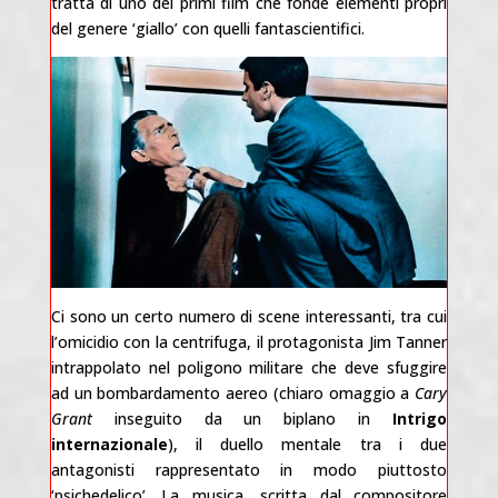
tratta di uno dei primi film che fonde elementi propri
del genere ‘giallo’ con quelli fantascientifici.
Ci sono un certo numero di scene interessanti, tra cui
l’omicidio con la centrifuga, il protagonista Jim Tanner
intrappolato nel poligono militare che deve sfuggire
ad un bombardamento aereo (chiaro omaggio a
Cary
Grant
inseguito da un biplano in
Intrigo
internazionale
), il duello mentale tra i due
antagonisti rappresentato in modo piuttosto
‘psichedelico’. La musica, scritta dal compositore