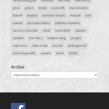
fantasceneggiati
fantasmi
film muti
folk-horror
gore
gotico
incubi
Lovecraft
mad doctors
Marvel
mistery
monster movies
mutanti
noir
pianeti
post-apocalittici
pubblico dominio
rari & sconosciuti
robot
serial-killer
slasher
splatter
Star Wars
Stephen King
streghe
supereroi
sétte e culti
ucronie
underground
universi paralleli
vampiri
weird
zombi
Archivi
Archivi