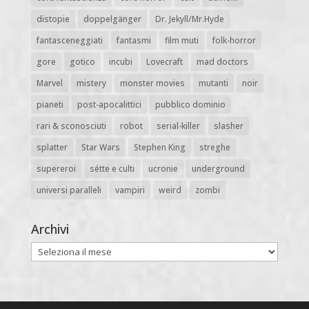
distopie
doppelgänger
Dr. Jekyll/Mr.Hyde
fantasceneggiati
fantasmi
film muti
folk-horror
gore
gotico
incubi
Lovecraft
mad doctors
Marvel
mistery
monster movies
mutanti
noir
pianeti
post-apocalittici
pubblico dominio
rari & sconosciuti
robot
serial-killer
slasher
splatter
Star Wars
Stephen King
streghe
supereroi
sétte e culti
ucronie
underground
universi paralleli
vampiri
weird
zombi
Archivi
Archivi