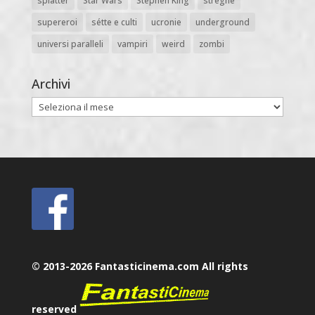
splatter
Star Wars
Stephen King
streghe
supereroi
sétte e culti
ucronie
underground
universi paralleli
vampiri
weird
zombi
Archivi
Archivi
© 2013-2026 Fantasticinema.com All rights
reserved