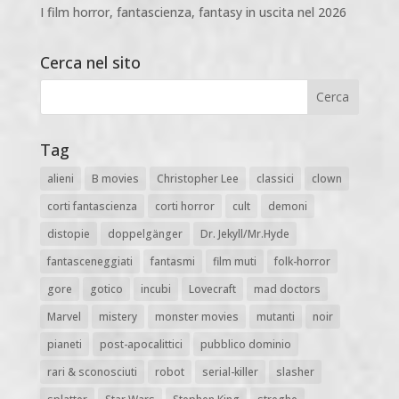
I film horror, fantascienza, fantasy in uscita nel 2026
Cerca nel sito
Tag
alieni
B movies
Christopher Lee
classici
clown
corti fantascienza
corti horror
cult
demoni
distopie
doppelgänger
Dr. Jekyll/Mr.Hyde
fantasceneggiati
fantasmi
film muti
folk-horror
gore
gotico
incubi
Lovecraft
mad doctors
Marvel
mistery
monster movies
mutanti
noir
pianeti
post-apocalittici
pubblico dominio
rari & sconosciuti
robot
serial-killer
slasher