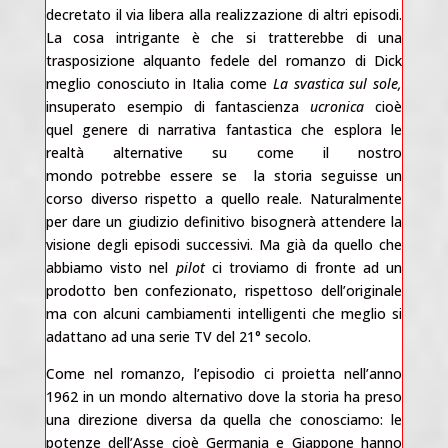
decretato il via libera alla realizzazione di altri episodi.
La cosa intrigante è che si tratterebbe di una
trasposizione alquanto fedele del romanzo di Dick
meglio conosciuto in Italia come
La svastica sul sole,
insuperato esempio di fantascienza
ucronica
cioè
quel genere di narrativa fantastica che esplora le
realtà alternative su come il nostro
mondo potrebbe essere se la storia seguisse un
corso diverso rispetto a quello reale. Naturalmente
per dare un giudizio definitivo bisognerà attendere la
visione degli episodi successivi. Ma già da quello che
abbiamo visto nel
pilot
ci troviamo di fronte ad un
prodotto ben confezionato, rispettoso dell’originale
ma con alcuni cambiamenti intelligenti che meglio si
adattano ad una serie TV del 21° secolo.
Come nel romanzo, l’episodio ci proietta nell’anno
1962 in un mondo alternativo dove la storia ha preso
una direzione diversa da quella che conosciamo: le
potenze dell’Asse cioè Germania e Giappone hanno