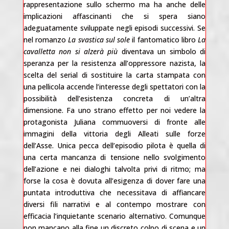
rappresentazione sullo schermo ma ha anche delle
implicazioni affascinanti che si spera siano
adeguatamente sviluppate negli episodi successivi. Se
nel romanzo
La svastica sul sole
il fantomatico libro
La
cavalletta non si alzerà più
diventava un simbolo di
speranza per la resistenza all’oppressore nazista, la
scelta del serial di sostituire la carta stampata con
una pellicola accende l’interesse degli spettatori con la
possibilità dell’esistenza concreta di un’altra
dimensione. Fa uno strano effetto per noi vedere la
protagonista Juliana commuoversi di fronte alle
immagini della vittoria degli Alleati sulle forze
dell’Asse. Unica pecca dell’episodio pilota è quella di
una certa mancanza di tensione nello svolgimento
dell’azione e nei dialoghi talvolta privi di ritmo; ma
forse la cosa è dovuta all’esigenza di dover fare una
puntata introduttiva che necessitava di affiancare
diversi fili narrativi e al contempo mostrare con
efficacia l’inquietante scenario alternativo. Comunque
non mancano alla fine un discreto colpo di scena e un