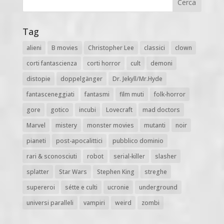
Tag
alieni
B movies
Christopher Lee
classici
clown
corti fantascienza
corti horror
cult
demoni
distopie
doppelgänger
Dr. Jekyll/Mr.Hyde
fantasceneggiati
fantasmi
film muti
folk-horror
gore
gotico
incubi
Lovecraft
mad doctors
Marvel
mistery
monster movies
mutanti
noir
pianeti
post-apocalittici
pubblico dominio
rari & sconosciuti
robot
serial-killer
slasher
splatter
Star Wars
Stephen King
streghe
supereroi
sétte e culti
ucronie
underground
universi paralleli
vampiri
weird
zombi