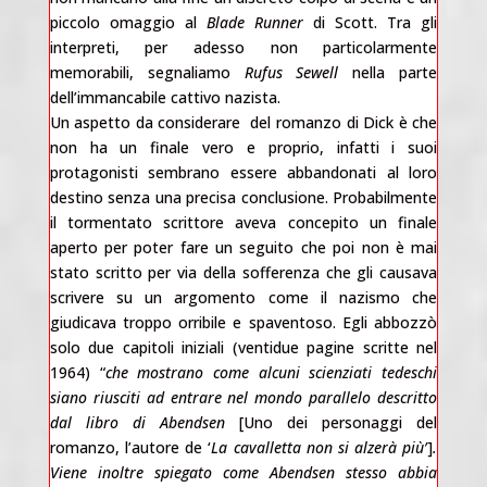
piccolo omaggio al
Blade Runner
di Scott. Tra gli
interpreti, per adesso non particolarmente
memorabili, segnaliamo
Rufus Sewell
nella parte
dell’immancabile cattivo nazista.
Un aspetto da considerare del romanzo di Dick è che
non ha un finale vero e proprio, infatti i suoi
protagonisti sembrano essere abbandonati al loro
destino senza una precisa conclusione. Probabilmente
il tormentato scrittore aveva concepito un finale
aperto per poter fare un seguito che poi non è mai
stato scritto per via della sofferenza che gli causava
scrivere su un argomento come il nazismo che
giudicava troppo orribile e spaventoso. Egli abbozzò
solo due capitoli iniziali (ventidue pagine scritte nel
1964) “
che mostrano come alcuni scienziati tedeschi
siano riusciti ad entrare nel mondo parallelo descritto
dal libro di Abendsen
[Uno dei personaggi del
romanzo, l’autore de ‘
La cavalletta non si alzerà più’
]
.
Viene inoltre spiegato come Abendsen stesso abbia