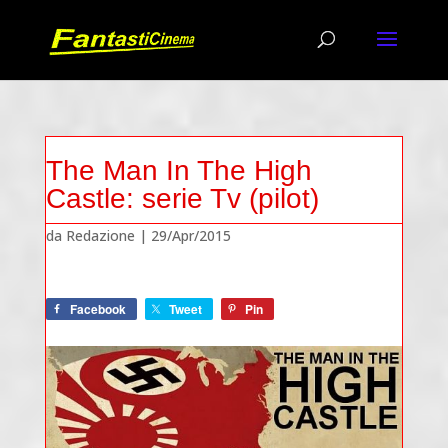
The Man In The High
Castle: serie Tv (pilot)
da
Redazione
|
29/Apr/2015
Facebook
Tweet
Pin