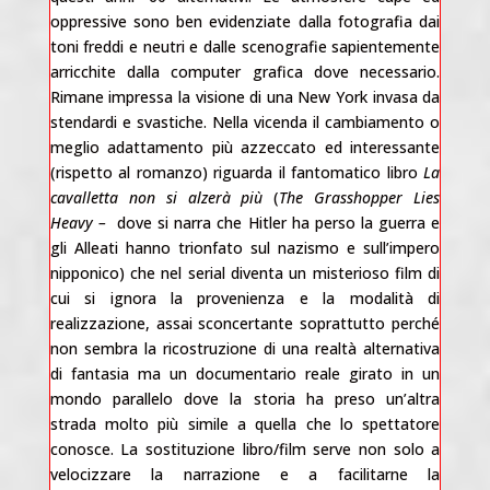
oppressive sono ben evidenziate dalla fotografia dai
toni freddi e neutri e dalle scenografie sapientemente
arricchite dalla computer grafica dove necessario.
Rimane impressa la visione di una New York invasa da
stendardi e svastiche. Nella vicenda il cambiamento o
meglio adattamento più azzeccato ed interessante
(rispetto al romanzo) riguarda il fantomatico libro
La
cavalletta non si alzerà più
(
The Grasshopper Lies
Heavy –
dove si narra che Hitler ha perso la guerra e
gli Alleati hanno trionfato sul nazismo e sull’impero
nipponico) che nel serial diventa un misterioso film di
cui si ignora la provenienza e la modalità di
realizzazione, assai sconcertante soprattutto perché
non sembra la ricostruzione di una realtà alternativa
di fantasia ma un documentario reale girato in un
mondo parallelo dove la storia ha preso un’altra
strada molto più simile a quella che lo spettatore
conosce. La sostituzione libro/film serve non solo a
velocizzare la narrazione e a facilitarne la