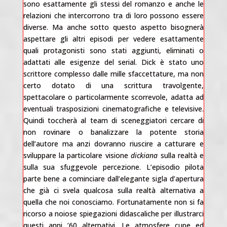
sono esattamente gli stessi del romanzo e anche le
relazioni che intercorrono tra di loro possono essere
diverse. Ma anche sotto questo aspetto bisognerà
aspettare gli altri episodi per vedere esattamente
quali protagonisti sono stati aggiunti, eliminati o
adattati alle esigenze del serial. Dick è stato uno
scrittore complesso dalle mille sfaccettature, ma non
certo dotato di una scrittura travolgente,
spettacolare o particolarmente scorrevole, adatta ad
eventuali trasposizioni cinematografiche e televisive.
Quindi toccherà al team di sceneggiatori cercare di
non rovinare o banalizzare la potente storia
dell’autore ma anzi dovranno riuscire a catturare e
sviluppare la particolare visione
dickiana
sulla realtà e
sulla sua sfuggevole percezione. L’episodio pilota
parte bene a cominciare dall’elegante sigla d’apertura
che già ci svela qualcosa sulla realtà alternativa a
quella che noi conosciamo. Fortunatamente non si fa
ricorso a noiose spiegazioni didascaliche per illustrarci
questi anni ’60 alternativi. Le atmosfere cupe ed