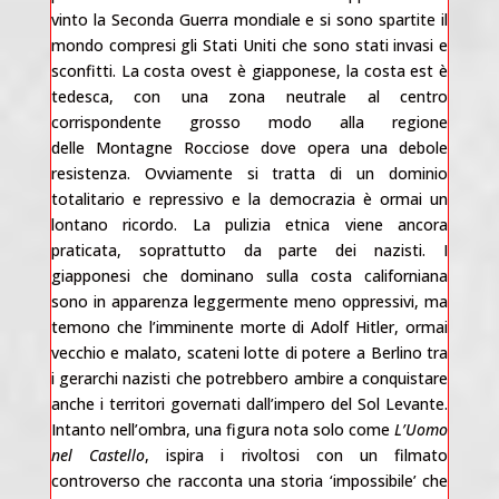
vinto la Seconda Guerra mondiale e si sono spartite il
mondo compresi gli Stati Uniti che sono stati invasi e
sconfitti. La costa ovest è giapponese, la costa est è
tedesca, con una zona neutrale al centro
corrispondente grosso modo alla regione
delle Montagne Rocciose dove opera una debole
resistenza. Ovviamente si tratta di un dominio
totalitario e repressivo e la democrazia è ormai un
lontano ricordo. La pulizia etnica viene ancora
praticata, soprattutto da parte dei nazisti. I
giapponesi che dominano sulla costa californiana
sono in apparenza leggermente meno oppressivi, ma
temono che l’imminente morte di Adolf Hitler, ormai
vecchio e malato, scateni lotte di potere a Berlino tra
i gerarchi nazisti che potrebbero ambire a conquistare
anche i territori governati dall’impero del Sol Levante.
Intanto nell’ombra, una figura nota solo come
L’Uomo
nel Castello
, ispira i rivoltosi con un filmato
controverso che racconta una storia ‘impossibile’ che