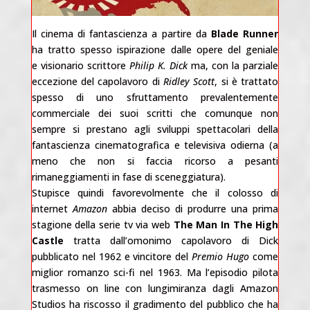
Il cinema di fantascienza a partire da
Blade Runner
ha tratto spesso ispirazione dalle opere del geniale
e visionario scrittore
Philip K. Dick
ma, con la parziale
eccezione del capolavoro di
Ridley Scott
, si è trattato
spesso di uno sfruttamento prevalentemente
commerciale dei suoi scritti che comunque non
sempre si prestano agli sviluppi spettacolari della
fantascienza cinematografica e televisiva odierna (a
meno che non si faccia ricorso a pesanti
rimaneggiamenti in fase di sceneggiatura).
Stupisce quindi favorevolmente che il colosso di
internet
Amazon
abbia deciso di produrre una prima
stagione della serie tv via web
The Man In The High
Castle
tratta dall’omonimo capolavoro di Dick
pubblicato nel 1962 e vincitore del
Premio Hugo
come
miglior romanzo sci-fi nel 1963. Ma l’episodio pilota
trasmesso on line con lungimiranza dagli Amazon
Studios ha riscosso il gradimento del pubblico che ha