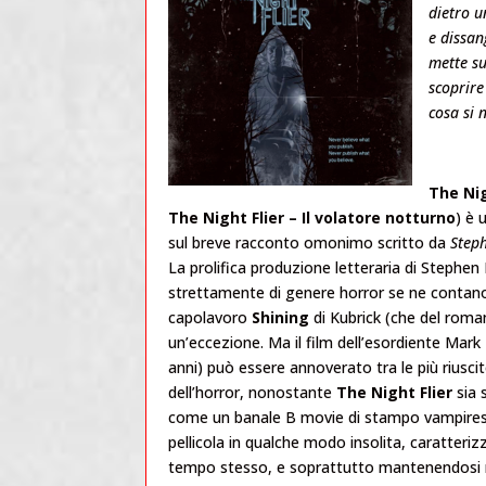
dietro u
e dissan
mette su
scoprire
cosa si 
The Nig
The Night Flier – Il volatore notturno
) è 
sul breve racconto omonimo scritto da
Step
La prolifica produzione letteraria di Stephen 
strettamente di genere horror se ne contano 
capolavoro
Shining
di Kubrick (che del roma
un’eccezione. Ma il film dell’esordiente Mark
anni) può essere annoverato tra le più riusci
dell’horror, nonostante
The Night Flier
sia 
come un banale B movie di stampo vampiresco
pellicola in qualche modo insolita, caratteri
tempo stesso, e soprattutto mantenendosi mo