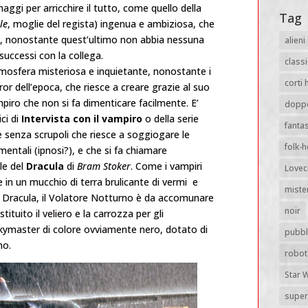
aggi per arricchire il tutto, come quello della
Tag
le
, moglie del regista) ingenua e ambiziosa, che
ne, nonostante quest’ultimo non abbia nessuna
alieni
successi con la collega.
classi
tmosfera misteriosa e inquietante, nonostante i
corti 
rror dell’epoca, che riesce a creare grazie al suo
ampiro che non si fa dimenticare facilmente. E’
dopp
ci di
Intervista con il vampiro
o della serie
fanta
 e senza scrupoli che riesce a soggiogare le
folk-
mentali (ipnosi?), e che si fa chiamare
le del
Dracula
di
Bram Stoker
. Come i vampiri
Lovec
 in un mucchio di terra brulicante di vermi e
miste
 a Dracula, il Volatore Notturno è da accomunare
noir
tuito il veliero e la carrozza per gli
kymaster di colore ovviamente nero, dotato di
pubbl
no.
robot
Star 
super