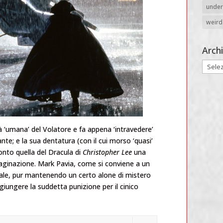
unde
weird
Archi
Archivi
ità ‘umana’ del Volatore e fa appena ‘intravedere’
ante; e la sua dentatura (con il cui morso ‘quasi’
onto quella del Dracula di
Christopher Lee
una
maginazione. Mark Pavia, come si conviene a un
inale, pur mantenendo un certo alone di mistero
ggiungere la suddetta punizione per il cinico