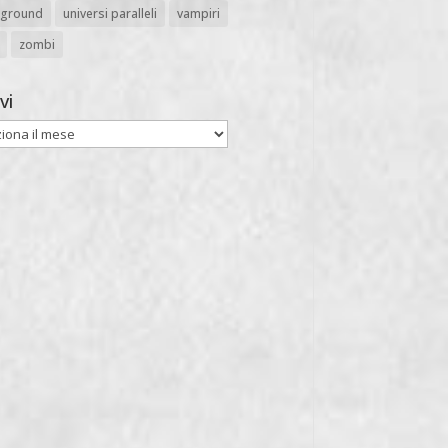
rground
universi paralleli
vampiri
zombi
vi