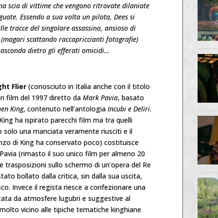
na scia di vittime che vengono ritrovate dilaniate
guate. Essendo a sua volta un pilota, Dees si
lle tracce del singolare assassino, ansioso di
 (magari scattando raccapriccianti fotografie)
nasconda dietro gli efferati omicidi…
ht Flier
(conosciuto in Italia anche con il titolo
un film del 1997 diretto da
Mark Pavia
, basato
hen King
, contenuto nell’antologia
Incubi e Deliri
.
King ha ispirato parecchi film ma tra quelli
solo una manciata veramente riusciti e il
nzo di King ha conservato poco) costituisce
 Pavia (rimasto il suo unico film per almeno 20
te trasposizioni sullo schermo di un’opera del Re
stato bollato dalla critica, sin dalla sua uscita,
. Invece il regista riesce a confezionare una
zzata da atmosfere lugubri e suggestive al
lto vicino alle tipiche tematiche kinghiane