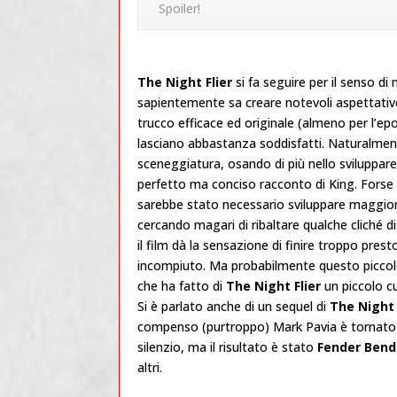
Spoiler!
The Night Flier
si fa seguire per il senso di
sapientemente sa creare notevoli aspettative s
trucco efficace ed originale (almeno per l’epo
lasciano abbastanza soddisfatti. Naturalment
sceneggiatura, osando di più nello sviluppar
perfetto ma conciso racconto di King. Forse 
sarebbe stato necessario sviluppare maggiorm
cercando magari di ribaltare qualche cliché d
il film dà la sensazione di finire troppo prest
incompiuto. Ma probabilmente questo piccolo 
che ha fatto di
The Night Flier
un piccolo cu
Si è parlato anche di un sequel di
The Night 
compenso (purtroppo) Mark Pavia è tornato a
silenzio, ma il risultato è stato
Fender Bend
altri.