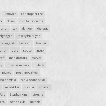
B movies
Christopher Lee
ci
clown
corti fantascienza
horror
cult
demoni
distopie
elgänger
Dr. Jekyll/Mr.Hyde
sceneggiati
fantasmi
film muti
horror
gore
gotico
incubi
raft
mad doctors
Marvel
ry
monster movies
mutanti
pianeti
post-apocalittici
ico dominio
rari & sconosciuti
serial-killer
slasher
splatter
Wars
Stephen King
streghe
eroi
sétte e culti
ucronie