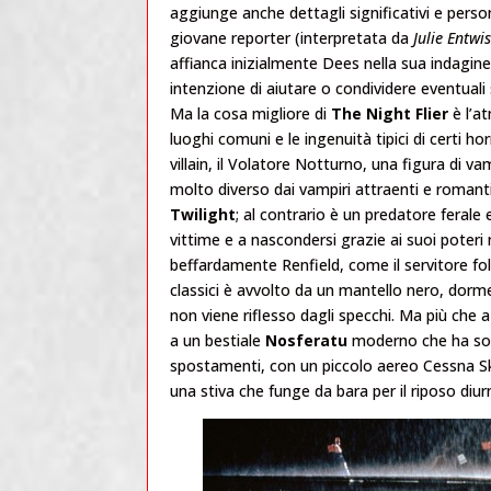
aggiunge anche dettagli significativi e person
giovane reporter (interpretata da
Julie Entwis
affianca inizialmente Dees nella sua indagi
intenzione di aiutare o condividere eventuali 
Ma la cosa migliore di
The Night Flier
è l’a
luoghi comuni e le ingenuità tipici di certi ho
villain, il Volatore Notturno, una figura di v
molto diverso dai vampiri attraenti e romanti
Twilight
; al contrario è un predatore ferale
vittime e a nascondersi grazie ai suoi poteri 
beffardamente Renfield, come il servitore fol
classici è avvolto da un mantello nero, dorme
non viene riflesso dagli specchi. Ma più che
a un bestiale
Nosferatu
moderno che ha sosti
spostamenti, con un piccolo aereo Cessna S
una stiva che funge da bara per il riposo diur