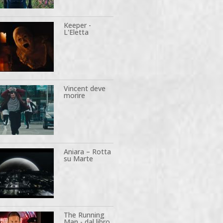
Keeper -
L'Eletta
Vincent deve
morire
Aniara – Rotta
su Marte
The Running
Man - dal libro