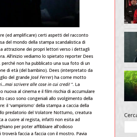
re (ed amplificare) certi aspetti del racconto
osa del mondo della stampa scandalistica di
 attrazione dei propri lettori verso i dettagli
nera. All’inizio vediamo lo spietato reporter Dees
co, perché non ha pubblicato una sua foto di un
ne di età (del bambino). Dees (interpretato da
iglio del grande
José Ferrer
) ha come motto
i…mai scrivere alle cose in cui credi!
“. La
 nuova al cinema e il film rischia di accumulare
sto caso sono congeniali allo svolgimento della
e: il ‘vampirismo’ della stampa a caccia della
llo predatorio del Volatore Notturno, creatura
Cerca
 a cuore al regista, infatti non esita ad
ghiano per poter affibbiare all’odioso
troverà faccia a faccia con il mostro. Pavia