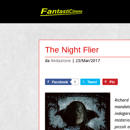
The Night Flier
da
Redazione
|
23/Mar/2017
Facebook
1
Tweet
Pin
Richard 
mandato 
indagar
misterio
piccoli 