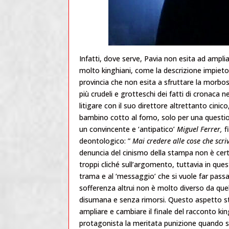
Infatti, dove serve, Pavia non esita ad amplia
molto kinghiani, come la descrizione impiet
provincia che non esita a sfruttare la morbosa
più crudeli e grotteschi dei fatti di cronaca 
litigare con il suo direttore altrettanto cini
bambino cotto al forno, solo per una questio
un convincente e ‘antipatico’
Miguel Ferrer,
f
deontologico: ”
Mai credere alle cose che scriv
denuncia del cinismo della stampa non è certo
troppi cliché sull’argomento, tuttavia in que
trama e al ‘messaggio’ che si vuole far passar
sofferenza altrui non è molto diverso da que
disumana e senza rimorsi. Questo aspetto sta
ampliare e cambiare il finale del racconto kin
protagonista la meritata punizione quando si 