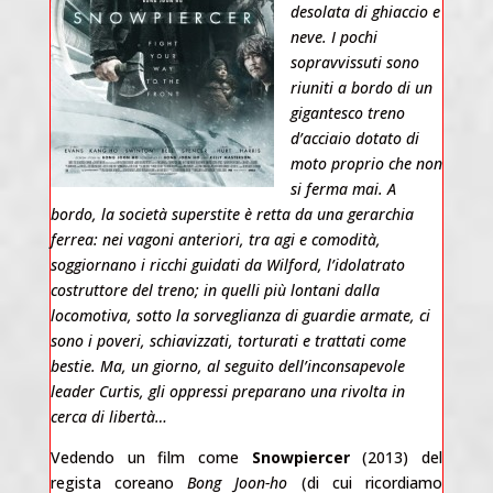
desolata di ghiaccio e
neve. I pochi
sopravvissuti sono
riuniti a bordo di un
gigantesco treno
d’acciaio dotato di
moto proprio che non
si ferma mai. A
bordo, la società superstite è retta da una gerarchia
ferrea: nei vagoni anteriori, tra agi e comodità,
soggiornano i ricchi guidati da Wilford, l’idolatrato
costruttore del treno; in quelli più lontani dalla
locomotiva, sotto la sorveglianza di guardie armate, ci
sono i poveri, schiavizzati, torturati e trattati come
bestie. Ma, un giorno, al seguito dell’inconsapevole
leader Curtis, gli oppressi preparano una rivolta in
cerca di libertà…
Vedendo un film come
Snowpiercer
(2013) del
regista coreano
Bong Joon-ho
(di cui ricordiamo