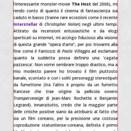
l’interessante monster-movie
The Host
del 2006), mi
rendo conto di quanto il cinema di fantascienza sia
caduto in basso (tranne rare eccezioni come il recente
Interstellar
di
Christopher Nolan
) negli ultimi tempi.
Attirato da recensioni entusiastiche e da elogi
sperticati su internet, mi accingo fiducioso alla visione
di questa grande “opera d’arte”, per poi trovarmi alla
fine come il Fantozzi di
Paolo Villaggio
ad esclamare
quanto la suddetta possa definirsi una ‘cagata
pazzesca’. Non vorrei sembrare troppo drastico, ma a
mio modesto parere ho trovato il film piuttosto
banale, scontato e con i soliti personaggi stereotipati
da fumettone (tra l’altro è proprio da un fumetto
francese che trae origine la pellicola ovvero
Transperceneige
di Jean-Marc Rochette e Benjamin
Legrand). Innanzitutto, credo che la maggior parte
delle critiche positive siano da attribuirsi al fatto che
sia un film coreano, per la precisione una costosa
coproduzione statunitense-coreana, definita il primo