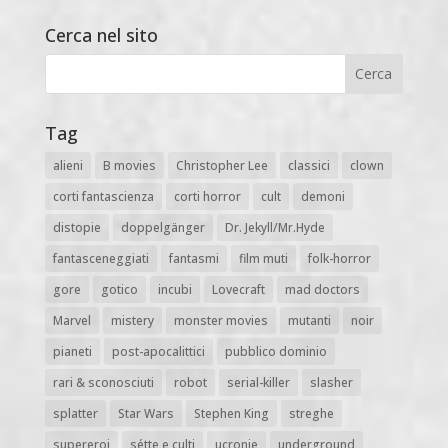
Cerca nel sito
Tag
alieni
B movies
Christopher Lee
classici
clown
corti fantascienza
corti horror
cult
demoni
distopie
doppelgänger
Dr. Jekyll/Mr.Hyde
fantasceneggiati
fantasmi
film muti
folk-horror
gore
gotico
incubi
Lovecraft
mad doctors
Marvel
mistery
monster movies
mutanti
noir
pianeti
post-apocalittici
pubblico dominio
rari & sconosciuti
robot
serial-killer
slasher
splatter
Star Wars
Stephen King
streghe
supereroi
sétte e culti
ucronie
underground