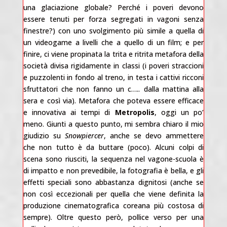
una glaciazione globale? Perché i poveri devono
essere tenuti per forza segregati in vagoni senza
finestre?) con uno svolgimento più simile a quella di
un videogame a livelli che a quello di un film; e per
finire, ci viene propinata la trita e ritrita metafora della
società divisa rigidamente in classi (i poveri straccioni
e puzzolenti in fondo al treno, in testa i cattivi ricconi
sfruttatori che non fanno un c….. dalla mattina alla
sera e così via). Metafora che poteva essere efficace
e innovativa ai tempi di
Metropolis
, oggi un po’
meno. Giunti a questo punto, mi sembra chiaro il mio
giudizio su
Snowpiercer
, anche se devo ammettere
che non tutto è da buttare (poco). Alcuni colpi di
scena sono riusciti, la sequenza nel vagone-scuola è
di impatto e non prevedibile, la fotografia è bella, e gli
effetti speciali sono abbastanza dignitosi (anche se
non così eccezionali per quella che viene definita la
produzione cinematografica coreana più costosa di
sempre). Oltre questo però, pollice verso per una