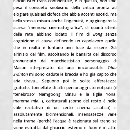
blockbuster trans-continentale, e in questo, non solo
pesa il consueto snobismo della critica pronta ad
elogiare qualsiasi ciofeca che abbia accenti esotici, ma
nella stessa misura anche l’ingenuità, e aggiungerei la
scarsa “memoria cinematografica”, di quanti utenti
della rete abbiano lodato il film di
Bong
senza
cognizione di causa definendo un capolavoro quello
che in realtà è lontano anni luce da essere. Già
all’inizio del film, ascoltando le banalità del discorso
pronunciato dal macchiettistico personaggio di
Mason interpretato da una irriconoscibile
Tilda
Swinton
mi sono cadute le braccia e ho già capito che
aria tirava… Seguono poi le solite efferatezze
gratuite, tonnellate di altri personaggi stereotipati (il
‘tenebroso’ Namgoong Minsu e la figlia Yona,
mamma mia…), caricaturali (come del resto è nello
stile recitativo di un certo cinema asiatico) e
assolutamente bidimensionali, insensatezze varie
nella trama (perché l’acqua è razionata sul treno se
viene estratta dal ghiaccio esterno e fuori è in atto