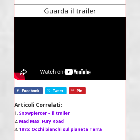
Guarda il trailer
Facebook
Tweet
Pin
Articoli Correlati:
Snowpiercer – il trailer
Mad Max: Fury Road
1975: Occhi bianchi sul pianeta Terra