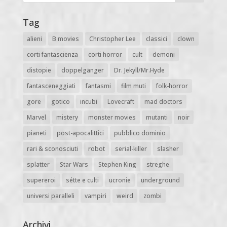
Tag
alieni
B movies
Christopher Lee
classici
clown
corti fantascienza
corti horror
cult
demoni
distopie
doppelgänger
Dr. Jekyll/Mr.Hyde
fantasceneggiati
fantasmi
film muti
folk-horror
gore
gotico
incubi
Lovecraft
mad doctors
Marvel
mistery
monster movies
mutanti
noir
pianeti
post-apocalittici
pubblico dominio
rari & sconosciuti
robot
serial-killer
slasher
splatter
Star Wars
Stephen King
streghe
supereroi
sétte e culti
ucronie
underground
universi paralleli
vampiri
weird
zombi
Archivi