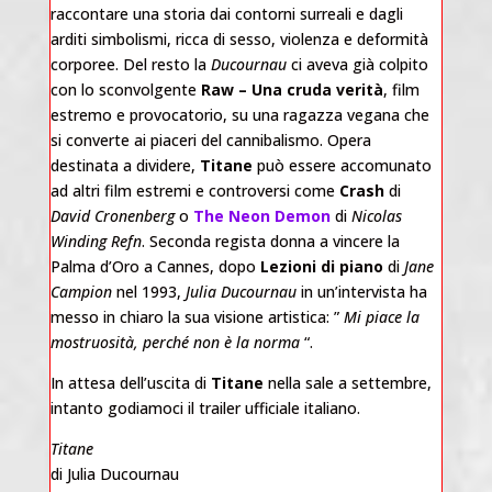
raccontare una storia dai contorni surreali e dagli
arditi simbolismi, ricca di sesso, violenza e deformità
corporee. Del resto la
Ducournau
ci aveva già colpito
con lo sconvolgente
Raw – Una cruda verità
, film
estremo e provocatorio, su una ragazza vegana che
si converte ai piaceri del cannibalismo. Opera
destinata a dividere,
Titane
può essere accomunato
ad altri film estremi e controversi come
Crash
di
David Cronenberg
o
The Neon Demon
di
Nicolas
Winding Refn
. Seconda regista donna a vincere la
Palma d’Oro a Cannes, dopo
Lezioni di piano
di
Jane
Campion
nel 1993,
Julia Ducournau
in un’intervista ha
messo in chiaro la sua visione artistica: ”
Mi piace la
mostruosità, perché non è la norma
“.
In attesa dell’uscita di
Titane
nella sale a settembre,
intanto godiamoci il trailer ufficiale italiano.
Titane
di Julia Ducournau