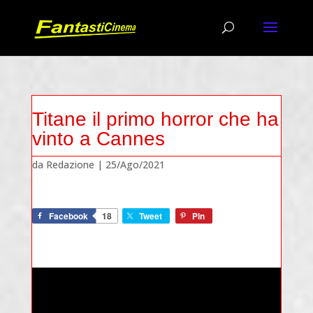
Titane il primo horror che ha
vinto a Cannes
da
Redazione
|
25/Ago/2021
Facebook
18
Tweet
Pin